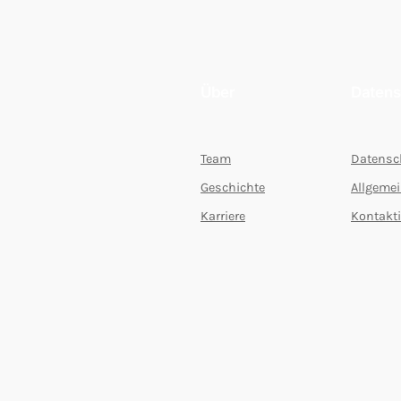
Über
Datens
Team
Datensc
Geschichte
Allgeme
Karriere
Kontakti