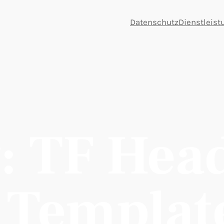
Datenschutz
Dienstleis
v:
TF Head
 Templat